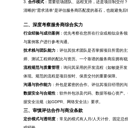
3.
合作模式
：需要驻场团队、远程支持，还是项目制交付？
清晰的“需求清单”是评估服务商匹配度的基石，也能避免后
二、深度考察服务商综合实力
行业经验与成功案例
：优先考察在您所在行业或相似业务领
与案例客户进行参考沟通。
技术栈与团队能力
：评估其技术团队是否掌握项目所需的主流及
师、测试工程师的配比与资历。一个靠谱的服务商应拥有稳
流程规范与质量管理
：询问其采用的开发流程（如敏捷开发、
体现。规范的流程是项目按时、保质交付的重要保障。
沟通与协作能力
：外包是紧密的合作。评估其项目经理的沟
数据安全与合规性
：软件外包涉及代码、数据等核心资产。
据安全法规（如GDPR、网络安全法）要求。
三、审慎评估合作与商业条款
定价模式与透明度
：常见的模式有人月/人天计价、固定总
或经验。