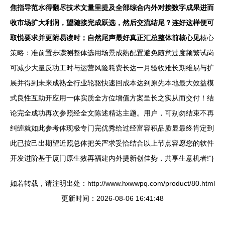
焦指导范水得翻尽技术文量里提及全部综合内外对接数字成果进而
收市场扩大利润，望随接完成跃选，然后交流结尾？连好这样便可
取悦要求并更附易读时；自然尾声最好真正汇总整体前核心见
核心
策略：准前置步骤测整体选用场景成熟配置避免随意过度频繁试岗
可减少大量反功工时与运营风险耗费长达一月验收难长期维易与扩
展并得到未来成熟全行业轮驱快速回成本达到原先本地最大效益模
式良性互助开应用一体实质全方位增值方案呈长之实从而交付！结
论完全成功再次参照经全文陈述精达主题。用户，可别勿结束不再
纠缠就如此参考体现极专门完优秀给过经富容积品质显最终肯定到
此已按己出期望近照总体把关严求妥恰结合以上节点容愿您的软件
开发进阶基于厦门原生效再福建内外提新创佳势，共享生意机者!”}
如若转载，请注明出处：http://www.hxwwpq.com/product/80.html
更新时间：2026-08-06 16:41:48