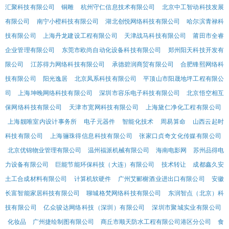
汇聚科技有限公司
铜雕
杭州守仁信息技术有限公司
北京中工智动科技发展
有限公司
南宁小橙科技有限公司
湖北创悦网络科技有限公司
哈尔滨青禄科
技有限公司
上海丹龙建设工程有限公司
天津战马科技有限公司
莆田市全睿
企业管理有限公司
东莞市欧尚自动化设备科技有限公司
郑州阳天科技开发有
限公司
江苏得力网络科技有限公司
承德碧润商贸有限公司
合肥锋熙网络科
技有限公司
阳光逸居
北京凤系科技有限公司
平顶山市阳晟地坪工程有限公
司
上海坤晚网络科技有限公司
深圳市容乐电子科技有限公司
北京悟空相互
保网络科技有限公司
天津市宽网科技有限公司
上海黛仁净化工程有限公司
上海靓唯室内设计事务所
电子元器件
智能化技术
周易算命
山西云起时
科技有限公司
上海骊珠得信息科技有限公司
张家口贞奇文化传媒有限公司
北京优锦物业管理有限公司
温州福派机械有限公司
海南电影网
苏州品得电
力设备有限公司
巨能节能环保科技（大连）有限公司
技术转让
成都鑫久安
土工合成材料有限公司
计算机软硬件
广州艾郦榭酒业进出口有限公司
安徽
长富智能家居科技有限公司
聊城格梵网络科技有限公司
东润智点（北京）科
技有限公司
亿众骏达网络科技（深圳）有限公司
深圳市聚城实业有限公司
化妆品
广州捷绘制图有限公司
商丘市顺天防水工程有限公司港区分公司
食