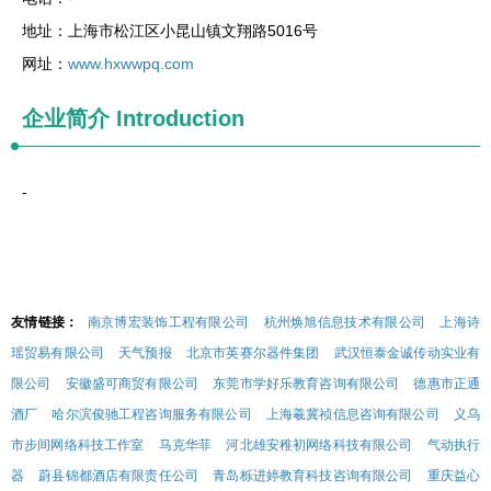
地址：上海市松江区小昆山镇文翔路5016号
网址：
www.hxwwpq.com
企业简介
Introduction
-
友情链接：
南京博宏装饰工程有限公司
杭州焕旭信息技术有限公司
上海诗
瑶贸易有限公司
天气预报
北京市英赛尔器件集团
武汉恒泰金诚传动实业有
限公司
安徽盛可商贸有限公司
东莞市学好乐教育咨询有限公司
德惠市正通
酒厂
哈尔滨俊驰工程咨询服务有限公司
上海羲冀祯信息咨询有限公司
义乌
市步间网络科技工作室
马克华菲
河北雄安稚初网络科技有限公司
气动执行
器
蔚县锦都酒店有限责任公司
青岛栎进婷教育科技咨询有限公司
重庆益心